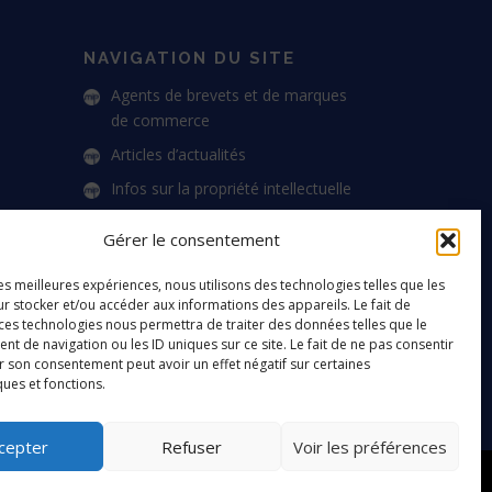
NAVIGATION DU SITE
Agents de brevets et de marques
de commerce
Articles d’actualités
Infos sur la propriété intellectuelle
Joindre Martineau IP
Gérer le consentement
Politique de confidentialité
les meilleures expériences, nous utilisons des technologies telles que les
Conditions d’utilisation du site
r stocker et/ou accéder aux informations des appareils. Le fait de
EN
 ces technologies nous permettra de traiter des données telles que le
 de navigation ou les ID uniques sur ce site. Le fait de ne pas consentir
r son consentement peut avoir un effet négatif sur certaines
ques et fonctions.
cepter
Refuser
Voir les préférences